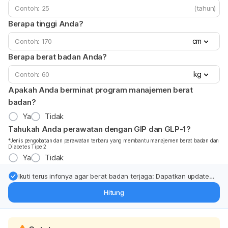
(tahun)
Berapa tinggi Anda?
cm
Berapa berat badan Anda?
kg
Apakah Anda berminat program manajemen berat
badan?
Ya
Tidak
Tahukah Anda perawatan dengan GIP dan GLP-1?
*Jenis pengobatan dan perawatan terbaru yang membantu manajemen berat badan dan
Diabetes Tipe 2
Ya
Tidak
Ikuti terus infonya agar berat badan terjaga: Dapatkan update
dari pakar mengenai dukungan dan perawatan berat badan
Hitung
langsung ke inbox Anda.