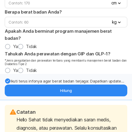
cm
Berapa berat badan Anda?
kg
Apakah Anda berminat program manajemen berat
badan?
Ya
Tidak
Tahukah Anda perawatan dengan GIP dan GLP-1?
*Jenis pengobatan dan perawatan terbaru yang membantu manajemen berat badan dan
Diabetes Tipe 2
Ya
Tidak
Ikuti terus infonya agar berat badan terjaga: Dapatkan update
dari pakar mengenai dukungan dan perawatan berat badan
Hitung
langsung ke inbox Anda.
Catatan
Hello Sehat tidak menyediakan saran medis,
diagnosis, atau perawatan. Selalu konsultasikan