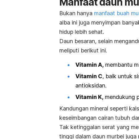
Manfaat daun mur
Bukan hanya
manfaat buah mu
alba
ini juga menyimpan banya
hidup lebih sehat.
Daun besaran
, selain mengand
meliputi berikut ini.
Vitamin A,
membantu me
Vitamin C
, baik untuk 
antioksidan.
Vitamin K,
mendukung pr
Kandungan mineral seperti ka
keseimbangan cairan tubuh dan
Tak ketinggalan serat yang m
tinggi dalam daun murbei juga 