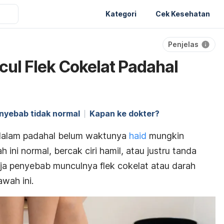
Kategori
Cek Kesehatan
Penjelas
a
ul Flek Cokelat Padahal
nyebab tidak normal
Kapan ke dokter?
a dalam padahal belum waktunya
haid
mungkin
ni normal, bercak ciri hamil, atau justru tanda
aja penyebab munculnya flek cokelat atau darah
wah ini.