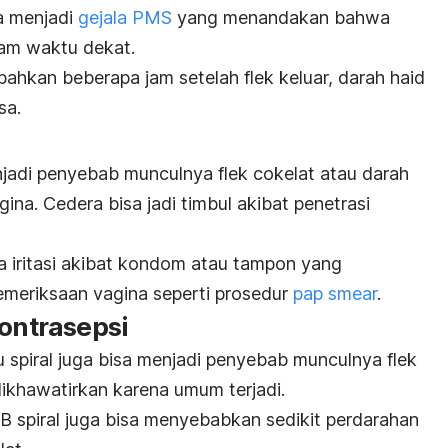
sa menjadi
gejala PMS
yang menandakan bahwa
am waktu dekat.
 bahkan beberapa jam setelah flek keluar, darah haid
sa.
jadi penyebab munculnya flek cokelat atau darah
ina. Cedera bisa jadi timbul akibat penetrasi
a iritasi akibat kondom atau tampon yang
pemeriksaan vagina seperti prosedur
pap smear
.
kontrasepsi
au spiral juga bisa menjadi penyebab munculnya flek
u dikhawatirkan karena umum terjadi.
 KB spiral juga bisa menyebabkan sedikit perdarahan