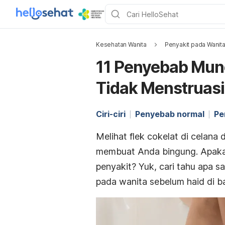
Kesehatan Wanita
Penyakit pada Wanit
11 Penyebab Munc
Tidak Menstruasi
Ciri-ciri
Penyebab normal
Pe
Melihat flek cokelat di celan
membuat Anda bingung. Apakah i
penyakit? Yuk, cari tahu apa s
pada wanita sebelum haid di ba