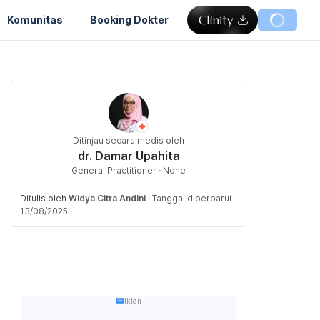
Komunitas
Booking Dokter
Ditinjau secara medis oleh
dr. Damar Upahita
General Practitioner · None
Ditulis oleh
Widya Citra Andini
·
Tanggal diperbarui
13/08/2025
Iklan