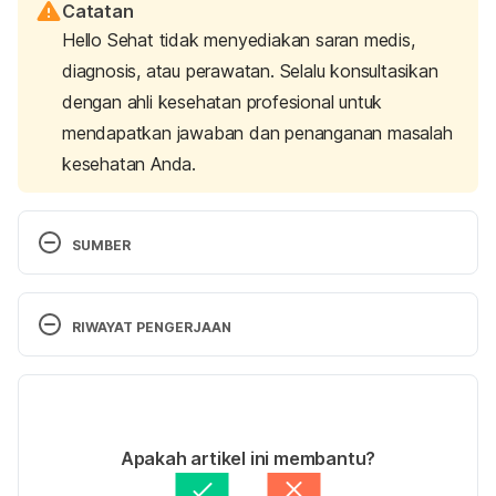
Catatan
Hello Sehat tidak menyediakan saran medis,
diagnosis, atau perawatan. Selalu konsultasikan
dengan ahli kesehatan profesional untuk
mendapatkan jawaban dan penanganan masalah
kesehatan Anda.
SUMBER
MAZOKOPAKIS, E., & SAMONIS, G. (2018). Is 
Vaginal Sexual Intercourse Permitted during 
RIWAYAT PENGERJAAN
Menstruation? A Biblical (Christian) and Medical 
Approach. 
Mædica
, 
13
(3), 183.
Versi Terbaru
Mazokopakis, E. (2020). Sexual Activity during 
09/05/2025
Menstruation in The Holy Bible and 
Ditulis oleh 
Reikha Pratiwi
Apakah artikel ini membantu?
Quran. 
International Journal Of Fertility & 
Ditinjau secara medis oleh
dr. Carla Pramudita 