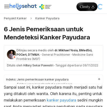
Penyakit Kanker
Kanker Payudara
6 Jenis Pemeriksaan untuk
Mendeteksi Kanker Payudara
Ditinjau secara medis oleh
dr. Mikhael Yosia, BMedSci,
PGCert, DTM&H.
·
General Practitioner
·
Medicine Sans
Frontières (MSF)
Ditulis oleh
Hillary Sekar Pawestri
·
Tanggal diperbarui 09/11/2022
Indeks:
Jenis pemeriksaan kanker payudara
Faktor yang menghambat pemeriksaan
Sampai saat ini, kanker payudara masih menjadi satu hal
Jika hasil tes positif
yang ditakuti oleh wanita. Oleh karena itu, penting untuk
melakukan pemeriksaan
kanker payudara
sedini mungkin
saat Anda menyadari adanya perubahan pada payudara