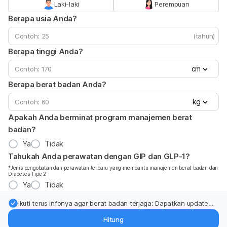
Laki-laki
Perempuan
Berapa usia Anda?
(tahun)
Berapa tinggi Anda?
cm
Berapa berat badan Anda?
kg
Apakah Anda berminat program manajemen berat
badan?
Ya
Tidak
Tahukah Anda perawatan dengan GIP dan GLP-1?
*Jenis pengobatan dan perawatan terbaru yang membantu manajemen berat badan dan
Diabetes Tipe 2
Ya
Tidak
Ikuti terus infonya agar berat badan terjaga: Dapatkan update
dari pakar mengenai dukungan dan perawatan berat badan
Hitung
langsung ke inbox Anda.