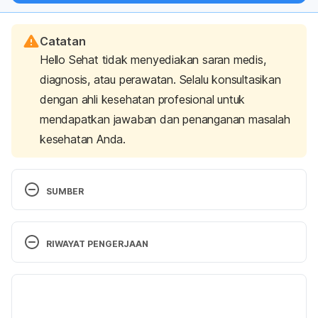
Catatan
Hello Sehat tidak menyediakan saran medis,
diagnosis, atau perawatan. Selalu konsultasikan
dengan ahli kesehatan profesional untuk
mendapatkan jawaban dan penanganan masalah
kesehatan Anda.
SUMBER
Breast cancer early detection and diagnosis
. 
(2020). American Cancer Society | Information and 
RIWAYAT PENGERJAAN
Resources about for Cancer: Breast, Colon, Lung, 
Prostate, Skin. Retrieved 5 Oktober 2022 from 
Versi Terbaru
https://www.cancer.org/cancer/breast-
cancer/screening-tests-and-early-detection.html
. 
09/11/2022