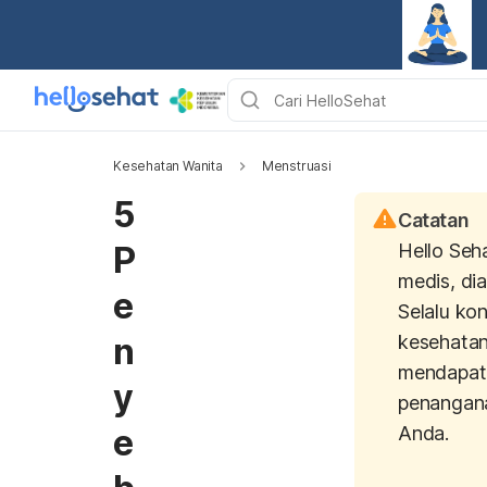
Kesehatan Wanita
Menstruasi
5
Catatan
P
Hello Seh
medis, di
e
Selalu kon
n
kesehatan
mendapat
y
penangan
e
Anda.