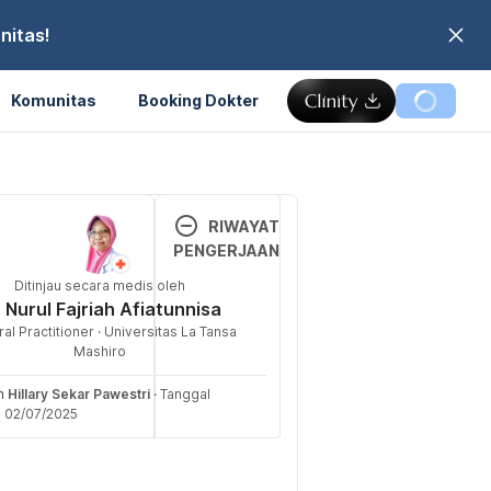
nitas!
Komunitas
Booking Dokter
Memuat...
RIWAYAT
PENGERJAAN
Ebrahimi, R., 
Ditinjau secara medis oleh
Versi 
017). Effect of 
. Nurul Fajriah Afiatunnisa
Terbar
yndrome: A 
al Practitioner · Universitas La Tansa
u
inical 
Mashiro
ogy 
02/07/
eh
Hillary Sekar Pawestri
·
Tanggal
2025
i 02/07/2025
Ditulis 
treatments, 
oleh 
Clinic. Retrieved 