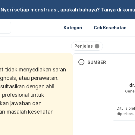
Nyeri setiap menstruasi, apakah bahaya? Tanya di komu
Kategori
Cek Kesehatan
Penjelas
SUMBER
at tidak menyediakan saran
Shobeiri, F., Araste, F. E., 
agnosis, atau perawatan.
Jenabi, E., & Nazari, M. (2
dr
sultasikan dengan ahli
calcium on premenstrual s
Gener
 profesional untuk
double-blind randomized cl
kan jawaban dan
trial. 
Obstetrics & Gynecol
Ditulis ol
Science
, 
60
(1), 100.
an masalah kesehatan
diperbaru
Dysmenorrhea: What it is, 
causes
. (2023). Cleveland 