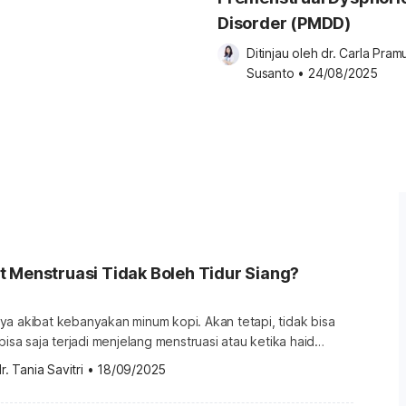
Disorder (PMDD)
Ditinjau oleh 
dr. Carla Pramu
Susanto
•
24/08/2025
 Menstruasi Tidak Boleh Tidur Siang?
a akibat kebanyakan minum kopi. Akan tetapi, tidak bisa
bisa saja terjadi menjelang menstruasi atau ketika haid
g. Mengapa hal ini bisa terjadi? Lantas, ada anggapan yang
r. Tania Savitri
•
18/09/2025
enstruasi tidak boleh tidur siang, benar atau tidak, sih?
dak boleh tidur siang, benar atau tidak? Perubahan hormon