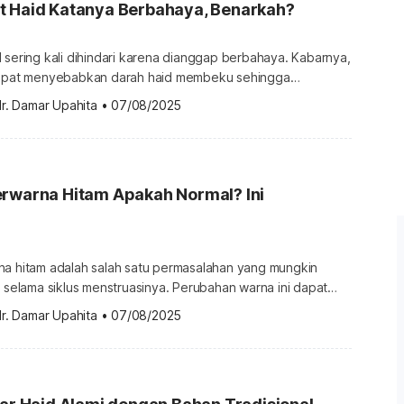
t Haid Katanya Berbahaya, Benarkah?
 sering kali dihindari karena dianggap berbahaya. Kabarnya,
 dapat menyebabkan darah haid membeku sehingga
 tidak lancar. Benarkah demikian ataukah hanya mitos
r. Damar Upahita
•
07/08/2025
i belaka? Yuk, temukan jawabannya di sini! Apakah
minum es? Beberapa orang percaya minum air es dapat
beku sehingga wanita haid dilarang minum […]
erwarna Hitam Apakah Normal? Ini
na hitam adalah salah satu permasalahan yang mungkin
a selama siklus menstruasinya. Perubahan warna ini dapat
awatiran dan pertanyaan tentang kesehatan
r. Damar Upahita
•
07/08/2025
ntas, apakah hal ini normal dan apa penyebabnya? Apakah
haid berwarna hitam? Darah haid yang berwarna hitam masih
an sering kali tidak menjadi masalah kesehatan yang […]