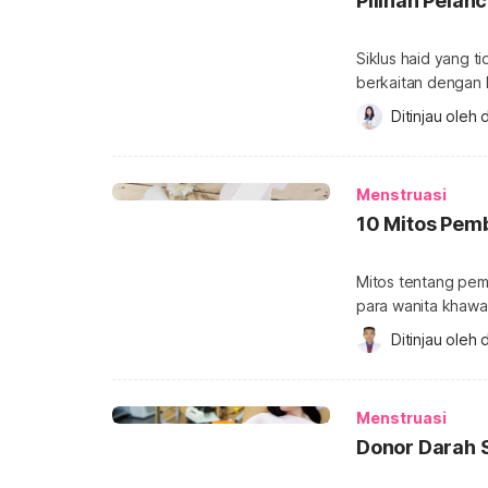
Pilihan Pelan
Siklus haid yang t
berkaitan dengan
Beberapa cara bisa
Ditinjau oleh 
d
termasuk dengan 
pelancar haid alam
belum ada penelit
Menstruasi
untuk melancarkan
10 Mitos Pem
Mitos tentang pem
para wanita khawa
terhindar dari ha
Ditinjau oleh 
d
mitos-mitos terseb
mitos tentang pemb
yang telah terbukt
Menstruasi
Donor Darah 