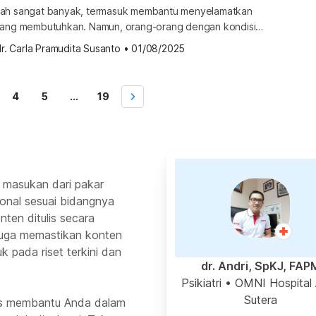
rah sangat banyak, termasuk membantu menyelamatkan
yang membutuhkan. Namun, orang-orang dengan kondisi
sa melakukan donor darah. Lantas, apakah boleh melakukan
r. Carla Pramudita Susanto
•
01/08/2025
aid? Ketahui jawabannya di sini. Apakah boleh donor darah
nita yang sedang haid boleh donor darah asal sudah
memenuhi syarat donor darah secara umum. Menstruasi […]
4
5
...
19
 masukan dari pakar
ional sesuai bidangnya
ten ditulis secara
 juga memastikan konten
k pada riset terkini dan
dr. Andri, SpKJ, FAP
Psikiatri
• OMNI Hospital
Sutera
rus membantu Anda dalam