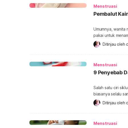
penting untuk memi
Menstruasi
Pembalut Kain
Umumnya, wanita m
pakai untuk menam
menggunakan pemba
Ditinjau oleh 
d
cuci ulang aman di
pembalut kain? Pe
dari bantalan kapa
Menstruasi
9 Penyebab Da
Salah satu ciri sik
biasanya selalu sa
jika jumlah darah 
Ditinjau oleh 
d
darah haid keluar 
Darah haid keluar 
umumnya normal te
Menstruasi