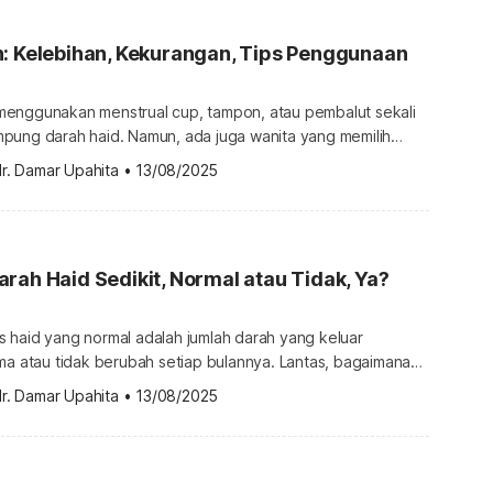
lih jenis pembalut yang nyaman dan higienis […]
: Kelebihan, Kekurangan, Tips Penggunaan
enggunakan menstrual cup, tampon, atau pembalut sekali
pung darah haid. Namun, ada juga wanita yang memilih
lut kain yang bisa dicuci ulang. Lantas, apakah pembalut
r. Damar Upahita
•
13/08/2025
gunakan? Simak penjelasan lengkapnya di bawah ini. Apa itu
mbalut kain adalah produk kesehatan wanita yang terbuat
s dan kain […]
rah Haid Sedikit, Normal atau Tidak, Ya?
lus haid yang normal adalah jumlah darah yang keluar
ma atau tidak berubah setiap bulannya. Lantas, bagaimana
haid tiba-tiba sedikit, apakah normal? Ketahui penyebab
r. Damar Upahita
•
13/08/2025
sedikit berikut ini. Berbagai penyebab darah haid sedikit
sedikit atau dikenal juga dengan istilah hipomenorea
rjadi dan […]