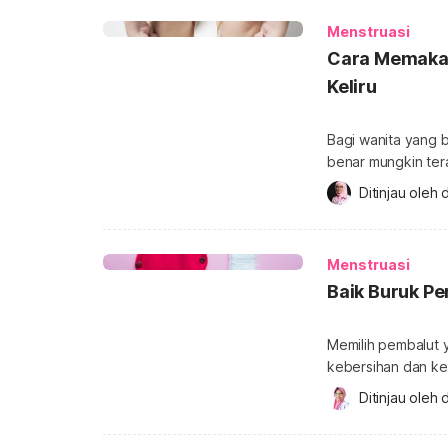
dan gejala […]
Menstruasi
Cara Memakai
Keliru
Bagi wanita yang 
benar mungkin ter
bisa menimbulkan 
Ditinjau oleh 
d
untuk pemula yang
benar? Penting un
Menstruasi
Baik Buruk Pe
Memilih pembalut 
kebersihan dan ke
sekali pakai adala
Ditinjau oleh 
d
kelebihan dan keku
Kelebihan dan kek