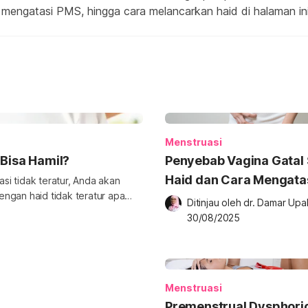
, mengatasi PMS, hingga cara melancarkan haid di halaman ini
Menstruasi
 Bisa Hamil?
Penyebab Vagina Gatal 
Haid dan Cara Mengata
i tidak teratur, Anda akan
ngan haid tidak teratur apa
Ditinjau oleh 
dr. Damar Upa
kondisi haid tidak teratur bisa
30/08/2025
atur masih bisa hamil. Namun,
r bisa memengaruhi peluang
Menstruasi
Premenstrual Dysphori