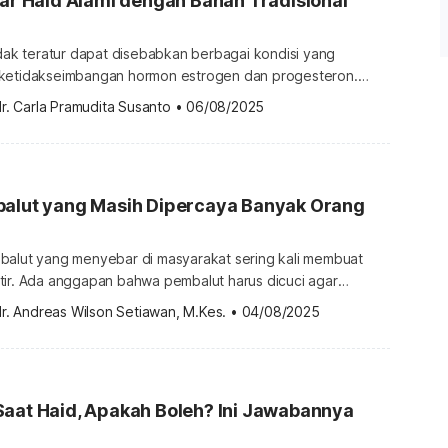
car Haid Alami dengan Bahan Tradisional
idak teratur dapat disebabkan berbagai kondisi yang
 ketidakseimbangan hormon estrogen dan progesteron.
 dilakukan agar datangnya menstruasi lebih teratur,
r. Carla Pramudita Susanto
•
06/08/2025
penggunaan bahan herbal yang berpotensi sebagai
i. Pilihan bahan alami untuk pelancar haid Sampai sekarang
ian yang dapat memastikan keampuhan bahan tradisional
 haid […]
balut yang Masih Dipercaya Banyak Orang
balut yang menyebar di masyarakat sering kali membuat
tir. Ada anggapan bahwa pembalut harus dicuci agar
l gaib atau penggunaan pembalut bisa memicu kanker. Apakah
r. Andreas Wilson Setiawan, M.Kes.
•
04/08/2025
ut benar? Yuk, cek fakta sebenarnya di bawah ini. Berbagai
alut Berikut ini anggapan terkait pembalut untuk menstruasi
i salah dalam […]
Saat Haid, Apakah Boleh? Ini Jawabannya