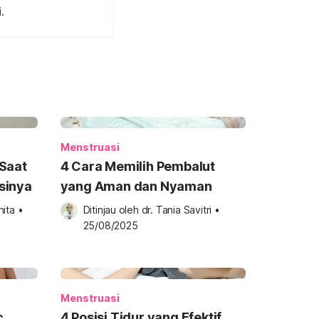
.
Menstruasi
Saat
4 Cara Memilih Pembalut
sinya
yang Aman dan Nyaman
hita
•
Ditinjau oleh 
dr. Tania Savitri
•
25/08/2025
Menstruasi
c
4 Posisi Tidur yang Efektif