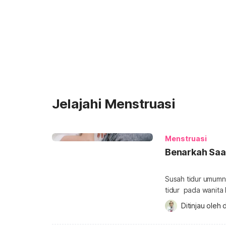
Jelajahi Menstruasi
Menstruasi
Benarkah Saat
Susah tidur umumny
tidur pada wanita 
sedang berlangsun
Ditinjau oleh 
d
menyebutkan saat m
Saat menstruasi ti