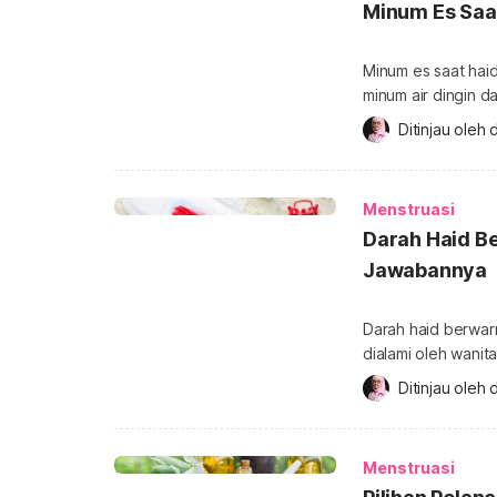
Minum Es Saa
Minum es saat haid
minum air dingin
menstruasi menjadi
Ditinjau oleh 
d
seputar menstruas
menstruasi boleh 
membuat darah mem
Menstruasi
Darah Haid B
Jawabannya
Darah haid berwar
dialami oleh wanit
menimbulkan kekh
Ditinjau oleh 
d
reproduksinya. La
normal jika darah 
tergolong normal d
Menstruasi