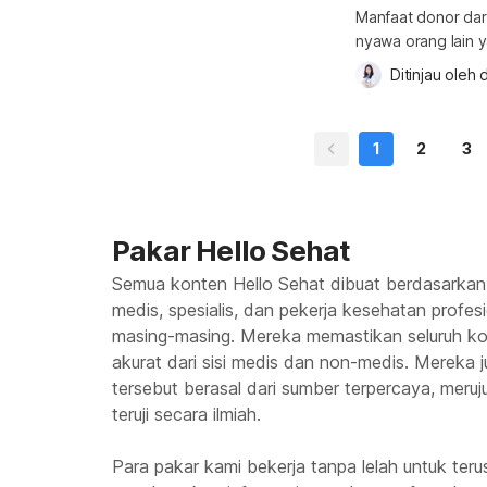
Manfaat donor da
nyawa orang lain 
tertentu tidak bi
Ditinjau oleh 
d
donor darah saat h
saat haid? Ya, wa
1
2
3
Pakar Hello Sehat
Semua konten Hello Sehat dibuat berdasarkan
medis, spesialis, dan pekerja kesehatan profes
masing-masing. Mereka memastikan seluruh kon
akurat dari sisi medis dan non-medis. Mereka
tersebut berasal dari sumber terpercaya, meruju
teruji secara ilmiah.
Para pakar kami bekerja tanpa lelah untuk te