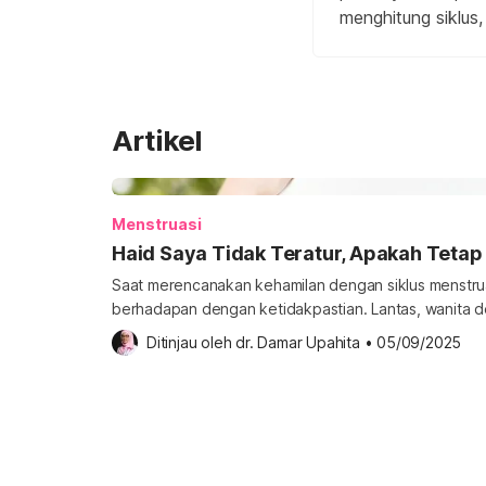
menghitung siklus
Artikel
Menstruasi
Haid Saya Tidak Teratur, Apakah Tetap
Saat merencanakan kehamilan dengan siklus menstruas
berhadapan dengan ketidakpastian. Lantas, wanita de
bisa hamil? Simak penjelasannya di bawah ini. Apakah 
Ditinjau oleh 
dr. Damar Upahita
•
05/09/2025
hamil? Wanita yang mengalami haid walaupun tidak ter
penyebab atau hal yang mendasari haid tidak teratu
kehamilan. Semakin […]