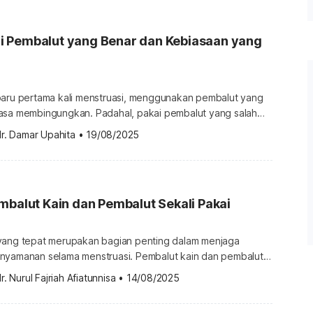
 Pembalut yang Benar dan Kebiasaan yang
baru pertama kali menstruasi, menggunakan pembalut yang
asa membingungkan. Padahal, pakai pembalut yang salah
efek buruk pada kesehatan. Berikut cara memakai pembalut
r. Damar Upahita
•
19/08/2025
 perlu diketahui. Bagaimana cara memasang pembalut yang
tuk menghindari kebiasaan buruk memakai pembalut di atas
agar terhindar dari risiko kesehatan yang tak diinginkan. Selain […]
mbalut Kain dan Pembalut Sekali Pakai
yang tepat merupakan bagian penting dalam menjaga
nyamanan selama menstruasi. Pembalut kain dan pembalut
h dua jenis pembalut paling umum. Artikel ini akan membahas
r. Nurul Fajriah Afiatunnisa
•
14/08/2025
rangan kedua jenis pembalut ini, berikut ulasannya.
urangan pembalut sekali pakai Selama masa menstruasi