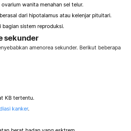
 ovarium wanita menahan sel telur.
rasal dari hipotalamus atau kelenjar pituitari.
i bagian sistem reproduksi.
e sekunder
nyebabkan amenorea sekunder. Berikut beberapa
t KB tertentu.
adiasi kanker
.
atan berat badan yang esktrem.