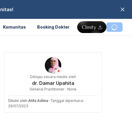
nitas!
Komunitas
Booking Dokter
Ditinjau secara medis oleh
dr. Damar Upahita
General Practitioner · None
Ditulis oleh
Atifa Adlina
·
Tanggal diperbarui
26/07/2023