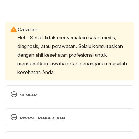
Catatan
Hello Sehat tidak menyediakan saran medis,
diagnosis, atau perawatan. Selalu konsultasikan
dengan ahli kesehatan profesional untuk
mendapatkan jawaban dan penanganan masalah
kesehatan Anda.
SUMBER
7 Drinks To Help Reduce Period Cramps – Helping 
Women Period. (2022). Retrieved 28 August 2023, 
RIWAYAT PENGERJAAN
from https://www.helpingwomenperiod.org/7-
drinks-to-help-reduce-period-cramps/
Versi Terbaru