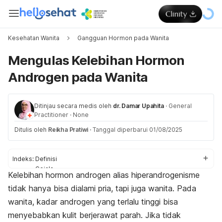
Kesehatan Wanita
Gangguan Hormon pada Wanita
Mengulas Kelebihan Hormon
Androgen pada Wanita
Ditinjau secara medis oleh
dr. Damar Upahita
·
General
Practitioner
·
None
Ditulis oleh
Reikha Pratiwi
·
Tanggal diperbarui 01/08/2025
Indeks:
Definisi
Gejala
Kelebihan hormon androgen alias hiperandrogenisme
Penyebab
tidak hanya bisa dialami pria, tapi juga wanita. Pada
Diagnosis
Komplikasi
wanita, kadar androgen yang terlalu tinggi bisa
Pengobatan
menyebabkan kulit berjerawat parah. Jika tidak