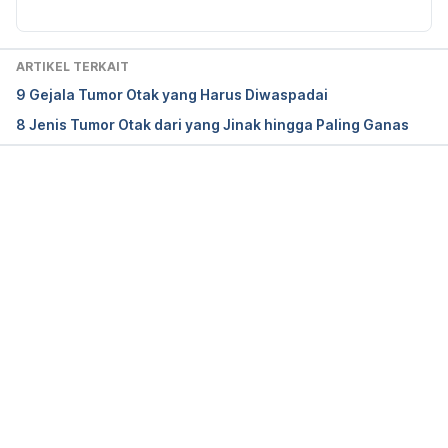
conditions/prolactinoma/diagnosis-treatment/drc-
20376962
ARTIKEL TERKAIT
9 Gejala Tumor Otak yang Harus Diwaspadai
8 Jenis Tumor Otak dari yang Jinak hingga Paling Ganas
Memuat...