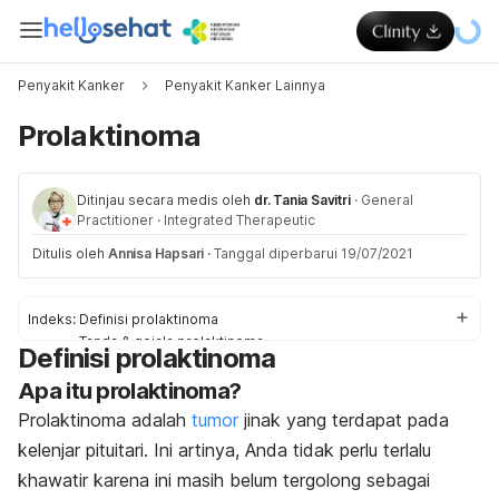
Penyakit Kanker
Penyakit Kanker Lainnya
Prolaktinoma
Ditinjau secara medis oleh
dr. Tania Savitri
·
General
Practitioner
·
Integrated Therapeutic
Ditulis oleh
Annisa Hapsari
·
Tanggal diperbarui 19/07/2021
Indeks:
Definisi prolaktinoma
Tanda & gejala prolaktinoma
Definisi prolaktinoma
Penyebab prolaktinoma
Apa itu prolaktinoma?
Faktor risiko prolaktinoma
Diagnosis & pengobatan untuk prolaktinoma
Prolaktinoma adalah
tumor
jinak yang terdapat pada
Pengobatan prolaktinoma di rumah
kelenjar pituitari. Ini artinya, Anda tidak perlu terlalu
khawatir karena ini masih belum tergolong sebagai