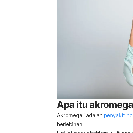
Apa itu akromega
Akromegali adalah
penyakit h
berlebihan.