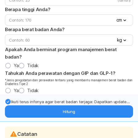
(tahun)
Berapa tinggi Anda?
cm
Berapa berat badan Anda?
kg
Apakah Anda berminat program manajemen berat
badan?
Ya
Tidak
Tahukah Anda perawatan dengan GIP dan GLP-1?
*Jenis pengobatan dan perawatan terbaru yang membantu manajemen berat badan dan
Diabetes Tipe 2
Ya
Tidak
Ikuti terus infonya agar berat badan terjaga: Dapatkan update
dari pakar mengenai dukungan dan perawatan berat badan
Hitung
langsung ke inbox Anda.
Catatan