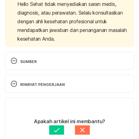
Hello Sehat tidak menyediakan saran medis,
diagnosis, atau perawatan. Selalu konsultasikan
dengan ahli kesehatan profesional untuk
mendapatkan jawaban dan penanganan masalah
kesehatan Anda.
SUMBER
What is Kidney Failure?
. National Kidney 
Foundation. (2020). Retrieved 3 November 2021, 
RIWAYAT PENGERJAAN
from 
https://www.kidney.org/atoz/content/KidneyFailure
Versi Terbaru
07/09/2023
Lifestyle Changes for Kidney Disease in Adults
. 
Ditulis oleh 
Satria Aji Purwoko
Apakah artikel ini membantu?
NYU Langone. Retrieved 3 November 2021, from 
Ditinjau secara medis oleh
dr. Andreas Wilson 
https://nyulangone.org/conditions/kidney-disease-
Setiawan, M.Kes.