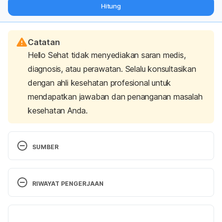
Hitung
langsung ke inbox Anda.
Catatan
Hello Sehat tidak menyediakan saran medis,
diagnosis, atau perawatan. Selalu konsultasikan
dengan ahli kesehatan profesional untuk
mendapatkan jawaban dan penanganan masalah
kesehatan Anda.
SUMBER
Antwi, S., Eckel-Passow, J., Diehl, N., Serie, D., 
Custer, K., & Arnold, M. et al. (2017). Coffee 
RIWAYAT PENGERJAAN
consumption and risk of renal cell carcinoma. 
Cancer Causes & Control, 28(8), 857-866. doi: 
Versi Terbaru
10.1007/s10552-017-0913-z
. Retrieved 23 July 