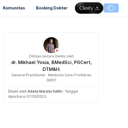
Komunitas
Booking Dokter
Ditinjau secara medis oleh
dr. Mikhael Yosia, BMedSci, PGCert,
DTM&H.
General Practitioner · Medicine Sans Frontières
(MSF)
Ditulis oleh
Adelia Marista Safitri
·
Tanggal
diperbarui 07/09/2023