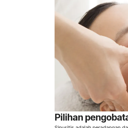
Pilihan pengobata
Sinusitis adalah peradangan da