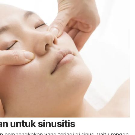
n untuk sinusitis
n pembengkakan yang terjadi di sinus, yaitu rongga