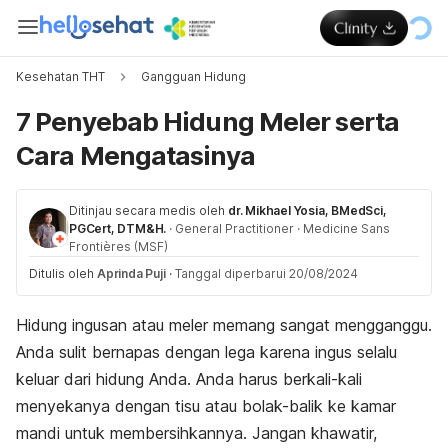
Kesehatan THT
Gangguan Hidung
7 Penyebab Hidung Meler serta
Cara Mengatasinya
Ditinjau secara medis oleh
dr. Mikhael Yosia, BMedSci,
PGCert, DTM&H.
·
General Practitioner
·
Medicine Sans
Frontières (MSF)
Ditulis oleh
Aprinda Puji
·
Tanggal diperbarui 20/08/2024
Hidung ingusan atau meler memang sangat mengganggu.
Anda sulit bernapas dengan lega karena ingus selalu
keluar dari hidung Anda. Anda harus berkali-kali
menyekanya dengan tisu atau bolak-balik ke kamar
mandi untuk membersihkannya. Jangan khawatir,