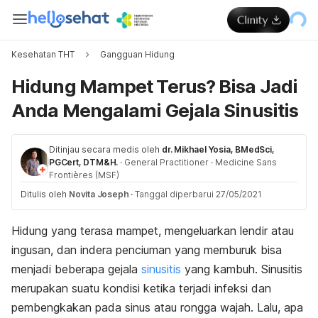
Kesehatan THT
Gangguan Hidung
Hidung Mampet Terus? Bisa Jadi
Anda Mengalami Gejala Sinusitis
Ditinjau secara medis oleh
dr. Mikhael Yosia, BMedSci,
PGCert, DTM&H.
·
General Practitioner
·
Medicine Sans
Frontières (MSF)
Ditulis oleh
Novita Joseph
·
Tanggal diperbarui 27/05/2021
Hidung yang terasa mampet, mengeluarkan lendir atau
ingusan, dan indera penciuman yang memburuk bisa
menjadi beberapa gejala
sinusitis
yang kambuh. Sinusitis
merupakan suatu kondisi ketika terjadi infeksi dan
pembengkakan pada sinus atau rongga wajah. Lalu, apa