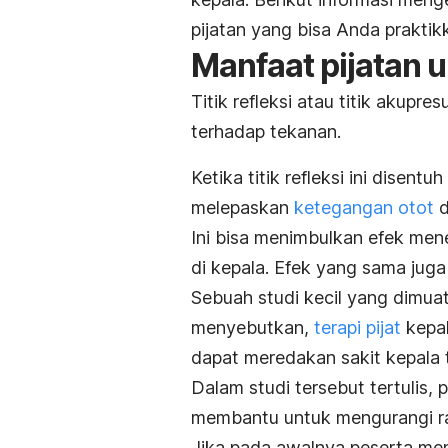
pijatan yang bisa Anda praktik
Manfaat pijatan u
Titik refleksi atau titik akupr
terhadap tekanan.
Ketika titik refleksi ini disen
melepaskan
ketegangan otot
d
Ini bisa menimbulkan efek me
di kepala. Efek yang sama juga
Sebuah studi kecil yang dimua
menyebutkan,
terapi pijat
kepal
dapat meredakan sakit kepala
Dalam studi tersebut tertulis, p
membantu untuk mengurangi ras
Jika pada awalnya peserta meng