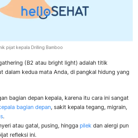
ik pijat kepala Drilling Bamboo
athering
(B2 atau
bright light
) adalah titik
dut dalam kedua mata Anda, di pangkal hidung yang
gan bagian depan kepala, karena itu cara ini sangat
 kepala bagian depan
, sakit kepala tegang, migrain,
is
.
yeri atau gatal, pusing, hingga
pilek
dan alergi pun
at refleksi ini.