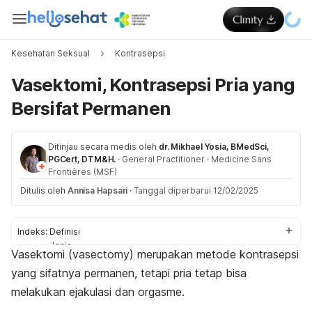
Kesehatan Seksual
Kontrasepsi
Vasektomi, Kontrasepsi Pria yang
Bersifat Permanen
Ditinjau secara medis oleh
dr. Mikhael Yosia, BMedSci,
PGCert, DTM&H.
·
General Practitioner
·
Medicine Sans
Frontières (MSF)
Ditulis oleh
Annisa Hapsari
·
Tanggal diperbarui 12/02/2025
Indeks:
Definisi
Jenis
Vasektomi (
vasectomy
) merupakan metode kontrasepsi
Manfaat
yang sifatnya permanen, tetapi pria tetap bisa
Siapa yang memerlukan
Prosedur
melakukan ejakulasi dan orgasme.
Efek samping