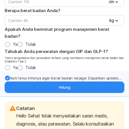
cm
Berapa berat badan Anda?
kg
Apakah Anda berminat program manajemen berat
badan?
Ya
Tidak
Tahukah Anda perawatan dengan GIP dan GLP-1?
*Jenis pengobatan dan perawatan terbaru yang membantu manajemen berat badan dan
Diabetes Tipe 2
Ya
Tidak
Ikuti terus infonya agar berat badan terjaga: Dapatkan update
dari pakar mengenai dukungan dan perawatan berat badan
Hitung
langsung ke inbox Anda.
Catatan
Hello Sehat tidak menyediakan saran medis,
diagnosis, atau perawatan. Selalu konsultasikan