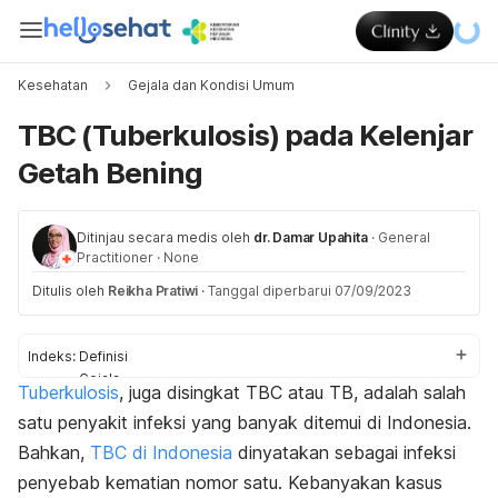
Kesehatan
Gejala dan Kondisi Umum
TBC (Tuberkulosis) pada Kelenjar
Getah Bening
Ditinjau secara medis oleh
dr. Damar Upahita
·
General
Practitioner
·
None
Ditulis oleh
Reikha Pratiwi
·
Tanggal diperbarui 07/09/2023
Indeks:
Definisi
Gejala
Tuberkulosis
, juga disingkat TBC atau TB, adalah salah
Penyebab
satu penyakit infeksi yang banyak ditemui di Indonesia.
Faktor risiko
Diagnosis
Bahkan,
TBC di Indonesia
dinyatakan sebagai infeksi
Pengobatan
penyebab kematian nomor satu. Kebanyakan kasus
Pencegahan