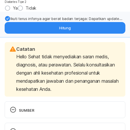
Diabetes Tipe 2
Ya
Tidak
Ikuti terus infonya agar berat badan terjaga: Dapatkan update
dari pakar mengenai dukungan dan perawatan berat badan
Hitung
langsung ke inbox Anda.
Catatan
Hello Sehat tidak menyediakan saran medis,
diagnosis, atau perawatan. Selalu konsultasikan
dengan ahli kesehatan profesional untuk
mendapatkan jawaban dan penanganan masalah
kesehatan Anda.
SUMBER
Seok, H., Jeon, J., Oh, K., Choi, H., Choi, W., & Lee, 
Y. et al. (2019). Characteristics of residual lymph 