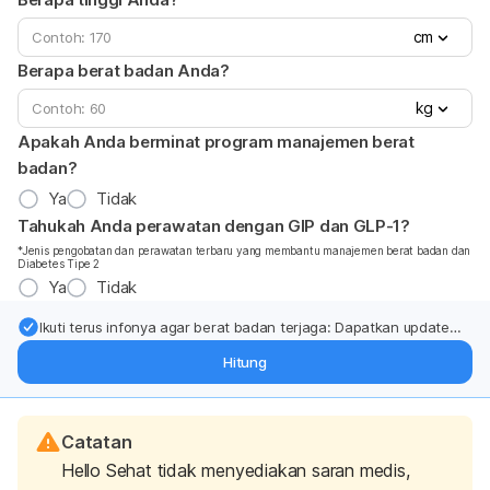
cm
Berapa berat badan Anda?
kg
Apakah Anda berminat program manajemen berat
badan?
Ya
Tidak
Tahukah Anda perawatan dengan GIP dan GLP-1?
*Jenis pengobatan dan perawatan terbaru yang membantu manajemen berat badan dan
Diabetes Tipe 2
Ya
Tidak
Ikuti terus infonya agar berat badan terjaga: Dapatkan update
dari pakar mengenai dukungan dan perawatan berat badan
Hitung
langsung ke inbox Anda.
Catatan
Hello Sehat tidak menyediakan saran medis,