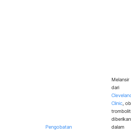
Melansir
dari
Clevelan
Clinic
, o
trombolit
diberika
Pengobatan
dalam