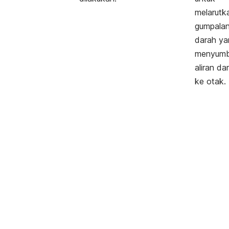
melarutk
gumpala
darah ya
menyumb
aliran da
ke otak.