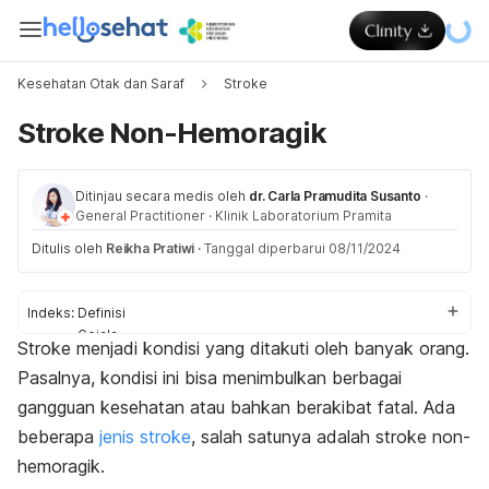
Kesehatan Otak dan Saraf
Stroke
Stroke Non-Hemoragik
Ditinjau secara medis oleh
dr. Carla Pramudita Susanto
·
General Practitioner
·
Klinik Laboratorium Pramita
Ditulis oleh
Reikha Pratiwi
·
Tanggal diperbarui 08/11/2024
Indeks:
Definisi
Gejala
Stroke menjadi kondisi yang ditakuti oleh banyak orang.
Penyebab
Pasalnya, kondisi ini bisa menimbulkan berbagai
Diagnosis
Pengobatan
gangguan kesehatan atau bahkan berakibat fatal. Ada
Pencegahan
beberapa
jenis stroke
, salah satunya adalah stroke non-
hemoragik.