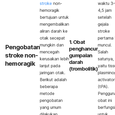
stroke
non-
waktu 3
hemoragik
4,5 jam
bertujuan untuk
setelah
mengembalikan
gejala
aliran darah ke
stroke
otak secepat
pertama 
1. Obat
mungkin dan
muncul.
Pengobatan
penghancur
mencegah
Salah
stroke non-
gumpalan
kerusakan lebih
satunya,
darah
hemoragik
lanjut pada
yaitu
tis
(trombolitik)
jaringan otak.
plasmino
Berikut adalah
activator
beberapa
(tPA).
metode
Penggun
pengobatan
obat ini
yang umum
berfungs
dilakukan.
untuk