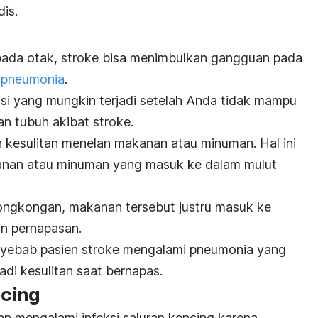
is.
ada otak, stroke bisa menimbulkan gangguan pada
a
pneumonia
.
asi yang mungkin terjadi setelah Anda tidak mampu
n tubuh akibat stroke.
 kesulitan menelan makanan atau minuman. Hal ini
nan atau minuman yang masuk ke dalam mulut
erongkongan, makanan tersebut justru masuk ke
n pernapasan.
enyebab pasien stroke mengalami pneumonia yang
i kesulitan saat bernapas.
ncing
an mengalami infeksi saluran kencing karena