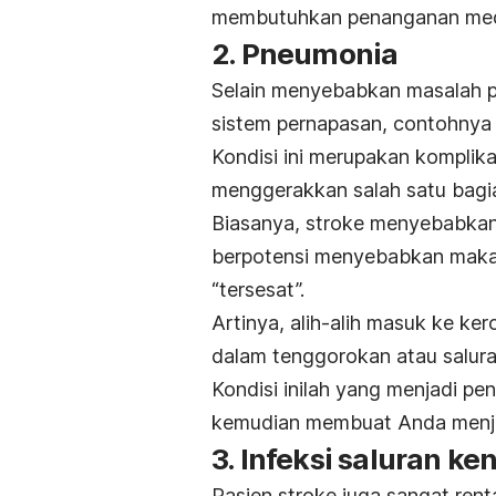
membutuhkan penanganan med
2. Pneumonia
Selain menyebabkan masalah p
sistem pernapasan, contohny
Kondisi ini merupakan komplik
menggerakkan salah satu bagia
Biasanya, stroke menyebabkan
berpotensi menyebabkan maka
“tersesat”.
Artinya, alih-alih masuk ke k
dalam tenggorokan atau salura
Kondisi inilah yang menjadi p
kemudian membuat Anda menjad
3. Infeksi saluran ke
Pasien stroke juga sangat rent