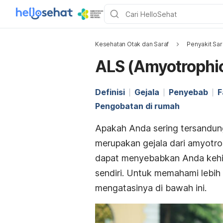
Kesehatan Otak dan Saraf
Penyakit Sar
ALS (Amyotrophic 
Definisi
Gejala
Penyebab
F
Pengobatan di rumah
Apakah Anda sering tersandung 
merupakan gejala dari
amyotrop
dapat menyebabkan Anda kehila
sendiri. Untuk memahami lebih l
mengatasinya di bawah ini.