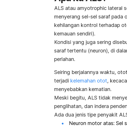
ALS
atau
amyotrophic lateral s
menyerang sel-sel saraf pada 
kehilangan kontrol terhadap ot
kemauan sendiri).
Kondisi yang juga sering disebu
saraf tertentu (neuron), di da
perlahan.
Seiring berjalannya waktu, oto
terjadi
kelemahan otot
, kecac
menyebabkan kematian.
Meski begitu, ALS tidak meny
penglihatan, dan indera penden
Ada dua jenis tipe penyakit AL
Neuron motor atas: Sel s