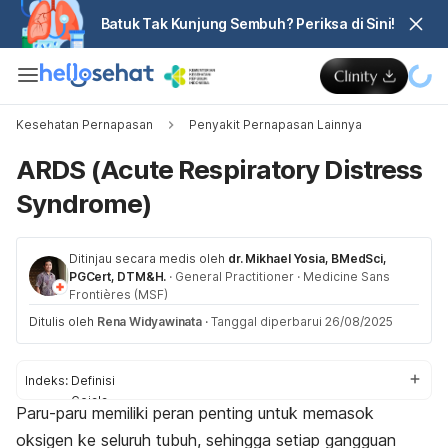
Batuk Tak Kunjung Sembuh? Periksa di Sini!
Kesehatan Pernapasan
Penyakit Pernapasan Lainnya
ARDS (Acute Respiratory Distress
Syndrome)
Ditinjau secara medis oleh
dr. Mikhael Yosia, BMedSci,
PGCert, DTM&H.
·
General Practitioner
·
Medicine Sans
Frontières (MSF)
Ditulis oleh
Rena Widyawinata
·
Tanggal diperbarui 26/08/2025
Indeks:
Definisi
Gejala
Paru-paru memiliki peran penting untuk memasok
Penyebab
oksigen ke seluruh tubuh, sehingga setiap gangguan
Faktor risiko