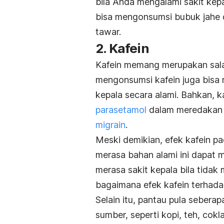
bila Anda mengalami sakit kep
bisa mengonsumsi bubuk jahe 
tawar.
2. Kafein
Kafein memang merupakan salah
mengonsumsi kafein juga bisa 
kepala secara alami. Bahkan, 
parasetamol
dalam meredakan s
migrain
.
Meski demikian, efek kafein pa
merasa bahan alami ini dapat m
merasa sakit kepala bila tidak 
bagaimana efek kafein terhadap
Selain itu, pantau pula sebera
sumber, seperti kopi, teh, cok