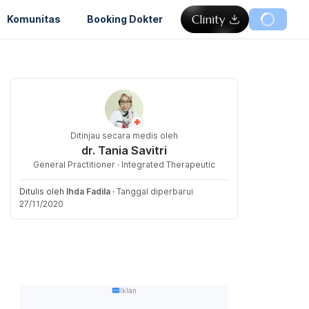
Komunitas
Booking Dokter
Ditinjau secara medis oleh
dr. Tania Savitri
General Practitioner · Integrated Therapeutic
Ditulis oleh
Ihda Fadila
·
Tanggal diperbarui
27/11/2020
Iklan