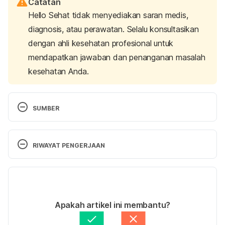
Catatan
Hello Sehat tidak menyediakan saran medis,
diagnosis, atau perawatan. Selalu konsultasikan
dengan ahli kesehatan profesional untuk
mendapatkan jawaban dan penanganan masalah
kesehatan Anda.
SUMBER
How does your body react to MSG?. (2022). 
Retrieved 12 August 2022, from 
RIWAYAT PENGERJAAN
https://www.mayoclinic.org/healthy-
lifestyle/nutrition-and-healthy-eating/expert-
Versi Terbaru
answers/monosodium-glutamate/faq-20058196
12/09/2022
Vetsin. (2022). Retrieved 12 August 2022, from 
Ditulis oleh
Rahmi Dzulhijjah, S.Gz, M.Gz
Apakah artikel ini membantu?
https://medical-
Diperbarui oleh: 
Riska Herliafifah
dictionary.thefreedictionary.com/Vetsin