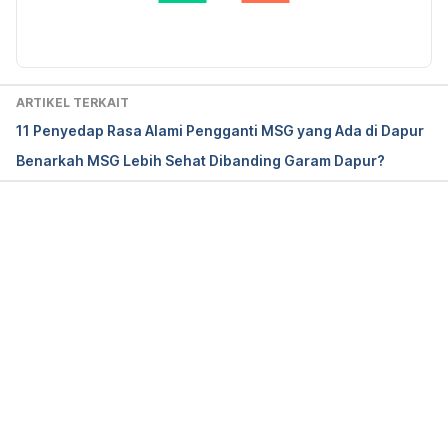
Niaz, K., Zaplatic, E., & Spoor, J. (2018). Extensive 
use of monosodium glutamate: A threat to public 
health?. EXCLI Journal, 17, 273. Retrieved from 
ARTIKEL TERKAIT
https://www.ncbi.nlm.nih.gov/pmc/articles/PMC593
11 Penyedap Rasa Alami Pengganti MSG yang Ada di Dapur
8543/
Benarkah MSG Lebih Sehat Dibanding Garam Dapur?
Memuat...