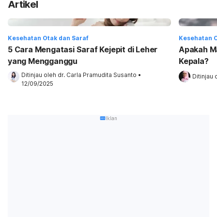
Artikel
Kesehatan Otak dan Saraf
Kesehatan O
5 Cara Mengatasi Saraf Kejepit di Leher
Apakah Ma
yang Mengganggu
Kepala?
Ditinjau oleh 
dr. Carla Pramudita Susanto
•
Ditinjau 
12/09/2025
Iklan