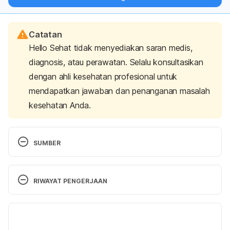
langsung ke inbox Anda.
Catatan
Hello Sehat tidak menyediakan saran medis,
diagnosis, atau perawatan. Selalu konsultasikan
dengan ahli kesehatan profesional untuk
mendapatkan jawaban dan penanganan masalah
kesehatan Anda.
SUMBER
Tension Headache Squeeze Play. (2025). Retrieved 
13 May 2025, from 
RIWAYAT PENGERJAAN
https://my.clevelandclinic.org/health/diseases/8257
-tension-headaches
Versi Terbaru
Headache. 
(N.d.). Retrieved 13 May 2025, from 
21/05/2025