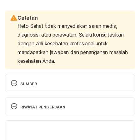
Catatan
Hello Sehat tidak menyediakan saran medis,
diagnosis, atau perawatan. Selalu konsultasikan
dengan ahli kesehatan profesional untuk
mendapatkan jawaban dan penanganan masalah
kesehatan Anda.
SUMBER
Suni, E. (2023, December 22). 
Gaba for sleep
. 
Sleep Foundation. Retrieved 11 December 2024, 
RIWAYAT PENGERJAAN
from 
https://www.sleepfoundation.org/sleep-
aids/gaba-for-sleep
Versi Terbaru
Treating insomnia with medications
. (n.d.). Stanford 
13/01/2025