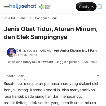
Pola Tidur Sehat
Gangguan Tidur
Jenis Obat Tidur, Aturan Minum,
dan Efek Sampingnya
Ditinjau secara medis oleh
Apt. Ambar Khaerinnisa, S.Farm
·
Farmasi
·
None
Ditulis oleh
Hillary Sekar Pawestri
·
Tanggal diperbarui 13/01/2025
Indeks:
Jenis
Cara kerja
Susah tidur merupakan permasalahan yang dialami oleh
Efek samping
banyak orang. Karena kondisi ini bisa menyebabkan
Aturan minum
Tips mengurangi
rasa kantuk pada siang hari dan mengganggu
produktivitas, tidak sedikit yang memilih untuk minum