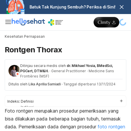
Batuk Tak Kunjung Sembuh? Periksa di Sini!
Kesehatan Pernapasan
Rontgen Thorax
Ditinjau secara medis oleh
dr. Mikhael Yosia, BMedSci,
PGCert, DTM&H.
·
General Practitioner
·
Medicine Sans
Frontières (MSF)
Ditulis oleh
Lika Aprilia Samiadi
·
Tanggal diperbarui 13/11/2024
Indeks:
Definisi
Indikasi
Foto rontgen merupakan prosedur pemeriksaan yang
Peringatan
bisa dilakukan pada beberapa bagian tubuh, termasuk
Sebelum
Proses
dada. Pemeriksaan dada dengan prosedur
foto rontgen
Setelah