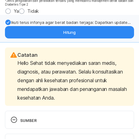
*Jenis pengobatan dan perawatan terbaru yang membantu manajemen berat badan dan
Diabetes Tipe 2
Ya
Tidak
Ikuti terus infonya agar berat badan terjaga: Dapatkan update
dari pakar mengenai dukungan dan perawatan berat badan
Hitung
langsung ke inbox Anda.
Catatan
Hello Sehat tidak menyediakan saran medis,
diagnosis, atau perawatan. Selalu konsultasikan
dengan ahli kesehatan profesional untuk
mendapatkan jawaban dan penanganan masalah
kesehatan Anda.
SUMBER
CT scan. (2022). Retrieved 
7 Mei 2024,
 from 