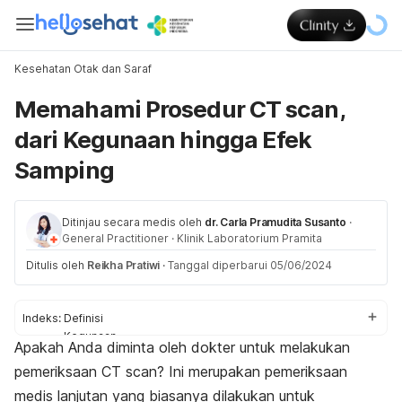
Kesehatan Otak dan Saraf
Memahami Prosedur CT scan,
dari Kegunaan hingga Efek
Samping
Ditinjau secara medis oleh
dr. Carla Pramudita Susanto
·
General Practitioner
·
Klinik Laboratorium Pramita
Ditulis oleh
Reikha Pratiwi
·
Tanggal diperbarui 05/06/2024
Indeks:
Definisi
Kegunaan
Apakah Anda diminta oleh dokter untuk melakukan
Persiapan
pemeriksaan CT scan? Ini merupakan pemeriksaan
Proses
Efek samping
medis lanjutan yang biasanya dilakukan untuk