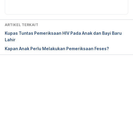
Www.Radiologyinfo.Org. Retrieved March 10, 2020, 
from https://www.radiologyinfo.org/en/info.cfm?
pg=pediatric-xray
ARTIKEL TERKAIT
Kupas Tuntas Pemeriksaan HIV Pada Anak dan Bayi Baru
Lahir
Kapan Anak Perlu Melakukan Pemeriksaan Feses?
Memuat...