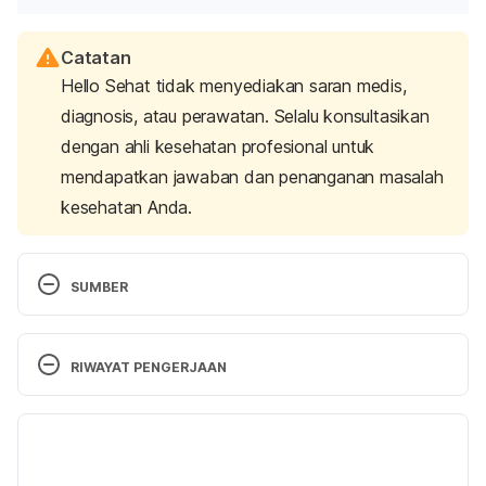
Catatan
Hello Sehat tidak menyediakan saran medis,
diagnosis, atau perawatan. Selalu konsultasikan
dengan ahli kesehatan profesional untuk
mendapatkan jawaban dan penanganan masalah
kesehatan Anda.
SUMBER
Sleep and Respiratory Health. (2024). Retrieved 27 
December 2024, from 
RIWAYAT PENGERJAAN
https://respiratorycarewa.org.au/sleep-and-
respiratory-health/
Versi Terbaru
professional, C. C. medical. (2024). Coughing Up 
08/01/2025
Phlegm: Causes and Treatment. Retrieved 
27 