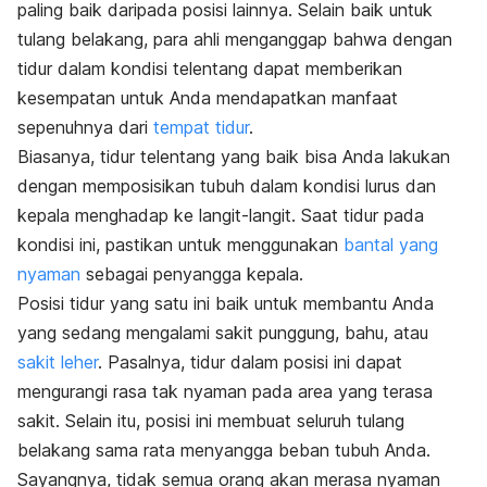
paling baik daripada posisi lainnya. Selain baik untuk
tulang belakang, para ahli menganggap bahwa dengan
tidur dalam kondisi telentang dapat memberikan
kesempatan untuk Anda mendapatkan manfaat
sepenuhnya dari
tempat tidur
.
Biasanya, tidur telentang yang baik bisa Anda lakukan
dengan memposisikan tubuh dalam kondisi lurus dan
kepala menghadap ke langit-langit. Saat tidur pada
kondisi ini, pastikan untuk menggunakan
bantal yang
nyaman
sebagai penyangga kepala.
Posisi tidur yang satu ini baik untuk membantu Anda
yang sedang mengalami sakit punggung, bahu, atau
sakit leher
. Pasalnya, tidur dalam posisi ini dapat
mengurangi rasa tak nyaman pada area yang terasa
sakit. Selain itu, posisi ini membuat seluruh tulang
belakang sama rata menyangga beban tubuh Anda.
Sayangnya, tidak semua orang akan merasa nyaman