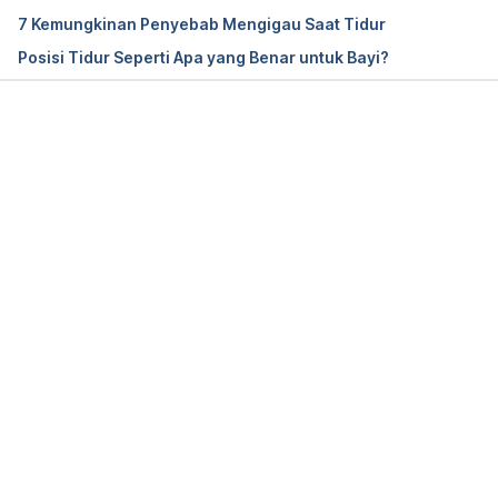
7 Kemungkinan Penyebab Mengigau Saat Tidur
What’s The Best Position to Sleep in. Retrieved 16 
Posisi Tidur Seperti Apa yang Benar untuk Bayi?
April 2021, from https://www.sleepadvisor.org/best-
sleeping-positions/
Cary, D., Briffa, K., & McKenna, L. (2019). 
Memuat...
Identifying relationships between sleep posture and 
non-specific spinal symptoms in adults: A scoping 
review. 
BMJ open
, 
9
(6), e027633. 
https://doi.org/10.1136/bmjopen-2018-027633