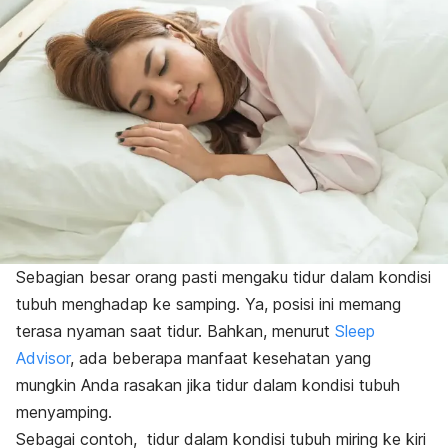
Sebagian besar orang pasti mengaku tidur dalam kondisi
tubuh menghadap ke samping. Ya, posisi ini memang
terasa nyaman saat tidur. Bahkan, menurut
Sleep
Advisor
, ada beberapa manfaat kesehatan yang
mungkin Anda rasakan jika tidur dalam kondisi tubuh
menyamping.
Sebagai contoh, tidur dalam kondisi tubuh miring ke kiri