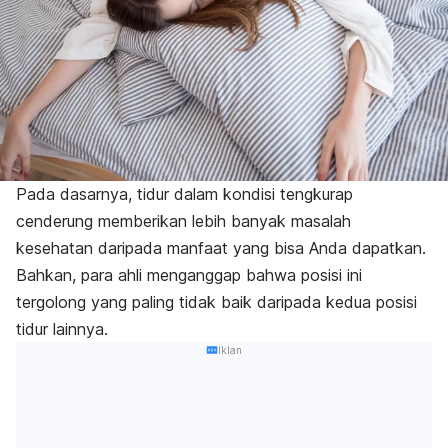
Pada dasarnya, tidur dalam kondisi tengkurap
cenderung memberikan lebih banyak masalah
kesehatan daripada manfaat yang bisa Anda dapatkan.
Bahkan, para ahli menganggap bahwa posisi ini
tergolong yang paling tidak baik daripada kedua posisi
tidur lainnya.
Iklan