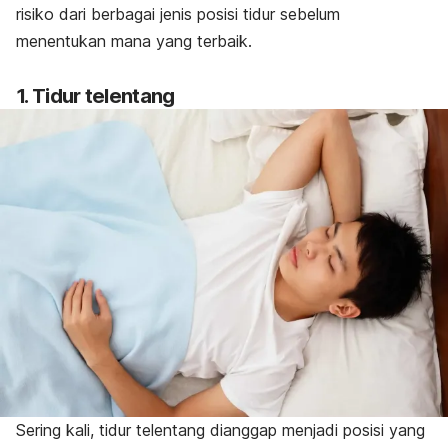
risiko dari berbagai jenis posisi tidur sebelum
menentukan mana yang terbaik.
1. Tidur telentang
Sering kali, tidur telentang dianggap menjadi posisi yang