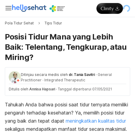
Pola Tidur Sehat
Tips Tidur
Posisi Tidur Mana yang Lebih
Baik: Telentang, Tengkurap, atau
Miring?
Ditinjau secara medis oleh
dr. Tania Savitri
·
General
Practitioner
·
Integrated Therapeutic
Ditulis oleh
Annisa Hapsari
·
Tanggal diperbarui 07/05/2021
Tahukah Anda bahwa posisi saat tidur ternyata memiliki
pengaruh terhadap kesehatan? Ya, memilih posisi tidur
yang baik dan tepat dapat
meningkatkan kualitas tidur
sekaligus mendapatkan manfaat tidur secara maksimal.