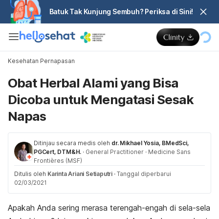
Batuk Tak Kunjung Sembuh? Periksa di Sini!
Kesehatan Pernapasan
Obat Herbal Alami yang Bisa
Dicoba untuk Mengatasi Sesak
Napas
Ditinjau secara medis oleh
dr. Mikhael Yosia, BMedSci,
PGCert, DTM&H.
·
General Practitioner
·
Medicine Sans
Frontières (MSF)
Ditulis oleh
Karinta Ariani Setiaputri
·
Tanggal diperbarui
02/03/2021
Apakah Anda sering merasa terengah-engah di sela-sela