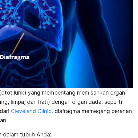
 (otot lurik) yang membentang memisahkan organ-
ng, limpa, dan hati) dengan organ dada, seperti
 dari
Cleveland Clinic
, d
iafragma mem
egang peranan
an.
ma dalam tubuh Anda: