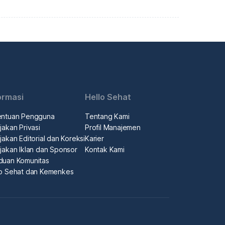
ormasi
Hello Sehat
entuan Pengguna
Tentang Kami
jakan Privasi
Profil Manajemen
jakan Editorial dan Koreksi
Karier
jakan Iklan dan Sponsor
Kontak Kami
duan Komunitas
lo Sehat dan Kemenkes