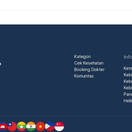
Kategori
Inf
Cek Kesehatan
a
Ket
Booking Dokter
Kebi
Komunitas
Kebi
Kebi
Pan
Hel