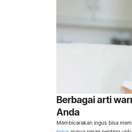
Berbagai arti wa
Anda
Membicarakan ingus bisa membu
ingus
punya peran penting untu