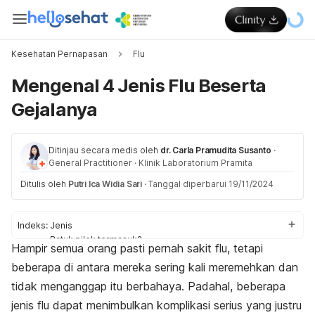
Kesehatan Pernapasan
Flu
Mengenal 4 Jenis Flu Beserta
Gejalanya
Ditinjau secara medis oleh
dr. Carla Pramudita Susanto
·
General Practitioner
·
Klinik Laboratorium Pramita
Ditulis oleh
Putri Ica Widia Sari
·
Tanggal diperbarui 19/11/2024
Indeks:
Jenis
Batuk pilek termasuk?
Hampir semua orang pasti pernah sakit flu, tetapi
Pencegahan
beberapa di antara mereka sering kali meremehkan dan
tidak menganggap itu berbahaya. Padahal, beberapa
jenis flu dapat menimbulkan komplikasi serius yang justru