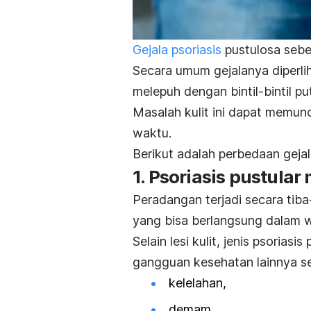
Gejala psoriasis
pustulosa seben
Secara umum gejalanya diperli
melepuh dengan bintil-bintil pu
Masalah kulit ini dapat memunc
waktu.
Berikut adalah perbedaan gejala 
1. Psoriasis pustula
Peradangan terjadi secara tib
yang bisa berlangsung dalam w
Selain lesi kulit, jenis psorias
gangguan kesehatan lainnya se
kelelahan,
demam,