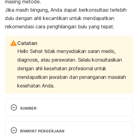
masing metode.
Jika masih bingung, Anda dapat berkonsultasi terlebih
dulu dengan ahli kecantikan untuk mendapatkan
rekomendasi cara penghilangan bulu yang tepat.
Catatan
Hello Sehat tidak menyediakan saran medis,
diagnosis, atau perawatan. Selalu konsultasikan
dengan ahli kesehatan profesional untuk
mendapatkan jawaban dan penanganan masalah
kesehatan Anda.
SUMBER
6 ways to remove unwanted hair. (n.d.). Retrieved 
28 March 2024, from 
RIWAYAT PENGERJAAN
https://www.aad.org/public/everyday-care/skin-