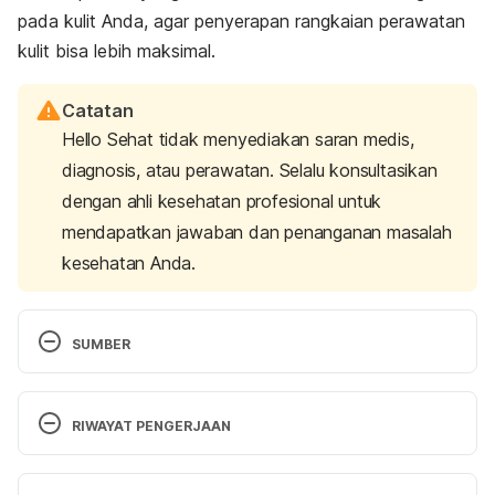
pada kulit Anda, agar penyerapan rangkaian perawatan
kulit bisa lebih maksimal.
Catatan
Hello Sehat tidak menyediakan saran medis,
diagnosis, atau perawatan. Selalu konsultasikan
dengan ahli kesehatan profesional untuk
mendapatkan jawaban dan penanganan masalah
kesehatan Anda.
SUMBER
Are natural ingredients effective in the management 
of 
Hyperpigmentation? A systematic review. (2018). 
RIWAYAT PENGERJAAN
Retrieved 03 July 2025, from 
https://www.ncbi.nlm.nih.gov/pmc/articles/PMC584
Versi Terbaru
3359/