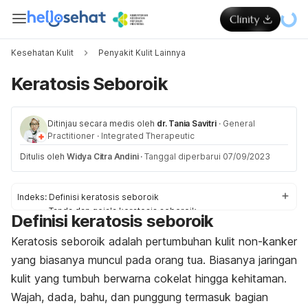
Kesehatan Kulit
Penyakit Kulit Lainnya
Keratosis Seboroik
Ditinjau secara medis oleh
dr. Tania Savitri
·
General
Practitioner
·
Integrated Therapeutic
Ditulis oleh
Widya Citra Andini
·
Tanggal diperbarui 07/09/2023
Indeks:
Definisi keratosis seboroik
Tanda dan gejala keratosis seboroik
Definisi keratosis seboroik
Penyebab dan faktor risiko
Diagnosis dan pengobatan
Keratosis seboroik adalah pertumbuhan kulit non-kanker
Pengobatan keratosis seboroik di rumah
yang biasanya muncul pada orang tua. Biasanya jaringan
kulit yang tumbuh berwarna cokelat hingga kehitaman.
Wajah, dada, bahu, dan punggung termasuk bagian