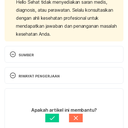
Hello Sehat tidak menyediakan saran medis,
diagnosis, atau perawatan. Selalu konsultasikan
dengan ahli kesehatan profesional untuk
mendapatkan jawaban dan penanganan masalah
kesehatan Anda.
SUMBER
Seborrheic Keratoses 
https://www.aad.org/public/diseases/bumps-and-
RIWAYAT PENGERJAAN
growths/seborrheic-keratoses#treatment
 accessed 
on May 21th 2019
Versi Terbaru
Seborrheic Keratosis 
07/09/2023
https://www.healthline.com/health/seborrheic-
Ditulis oleh 
Widya Citra Andini
Apakah artikel ini membantu?
keratosis#treatment
 accessed on May 21th 2019
Ditinjau secara medis oleh
dr. Tania Savitri
Diperbarui oleh: 
Nanda Saputri
Seborrheic Keratoses 