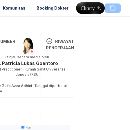
Komunitas
Booking Dokter
Memuat...
SUMBER
RIWAYAT
PENGERJAAN
angers of 
Ditinjau secara medis oleh
Versi 
ration. (n.d.). 
. Patricia Lukas Goentoro
Terbar
eved 02 January 
 Practitioner · Rumah Sakit Universitas
u
 
Indonesia (RSUI)
https://www.me
08/01/2
eh
Zulfa Azza Adhini
·
Tanggal diperbarui
westhospital.org/
024
24
angers-of-
Ditulis 
ration.php
oleh 
Zulfa 
at Air Putih bagi 
Azza 
. (2022). 
Adhini
Iklan
terian 