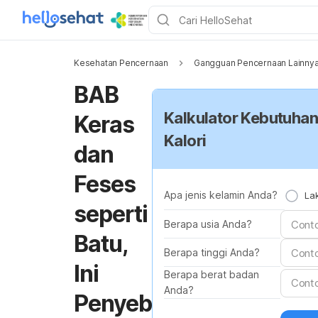
Kesehatan Pencernaan
Gangguan Pencernaan Lainny
BAB
Kalkulator Kebutuhan
Keras
Kalori
dan
Feses
Apa jenis kelamin Anda?
Lak
seperti
Berapa usia Anda?
Batu,
Berapa tinggi Anda?
Ini
Berapa berat badan
Anda?
Penyeb