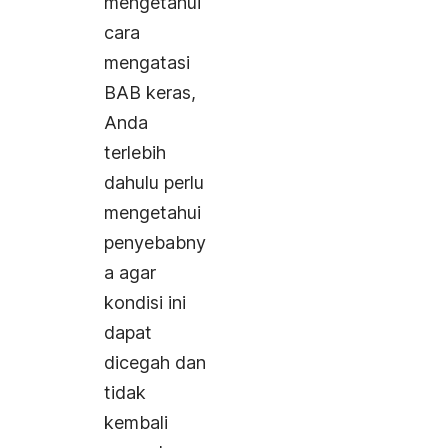
mengetahui
cara
mengatasi
BAB keras,
Anda
terlebih
dahulu perlu
mengetahui
penyebabny
a agar
kondisi ini
dapat
dicegah dan
tidak
kembali