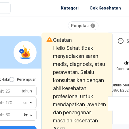
Kategori
Cek Kesehatan
Penjelas
a
Catatan
Hello Sehat tidak
The D
menyediakan saran
Dehyd
dr
medis, diagnosis, atau
Retri
General
perawatan. Selalu
2024,
i-laki
Perempuan
konsultasikan dengan
from 
Ditulis ol
dical
ahli kesehatan
08/01/20
tahun
the-d
profesional untuk
dehyd
cm
mendapatkan jawaban
dan penanganan
Manfa
kg
masalah kesehatan
Tubuh
Anda.
Kemen