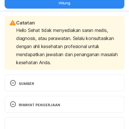
Hitung
Catatan
Hello Sehat tidak menyediakan saran medis,
diagnosis, atau perawatan. Selalu konsultasikan
dengan ahli kesehatan profesional untuk
mendapatkan jawaban dan penanganan masalah
kesehatan Anda.
SUMBER
Mawer, S., & Alhawaj, A. (2022). 
Physiology, 
Defecation
. Statpearls Publishing.
RIWAYAT PENGERJAAN
Adelborg, K., Veres, K., Sundbøll, J., Gregersen, H., 
Versi Terbaru
& Sørensen, H. T. (2019). Risk of cancer in patients 
with fecal incontinence. 
Cancer medicine
, 
8
(14), 
12/12/2022