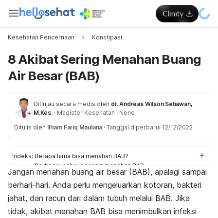
Kesehatan Pencernaan
Konstipasi
8 Akibat Sering Menahan Buang
Air Besar (BAB)
Ditinjau secara medis oleh
dr. Andreas Wilson Setiawan,
M.Kes.
·
Magister Kesehatan
·
None
Ditulis oleh
Ilham Fariq Maulana
·
Tanggal diperbarui 12/12/2022
Indeks:
Berapa lama bisa menahan BAB?
Berbagai bahaya sering menahan BAB
Jangan menahan buang air besar (BAB), apalagi sampai
berhari-hari. Anda perlu mengeluarkan kotoran, bakteri
jahat, dan racun dari dalam tubuh melalui BAB.
Jika
tidak, akibat menahan BAB bisa menimbulkan infeksi