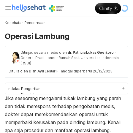
Kesehatan Pencernaan
Operasi Lambung
Ditinjau secara medis oleh
dr. Patricia Lukas Goentoro
·
General Practitioner
·
Rumah Sakit Universitas Indonesia
(RSUI)
Ditulis oleh
Diah Ayu Lestari
·
Tanggal diperbarui 26/12/2023
Indeks:
Pengertian
Kondisi
Jika seseorang mengalami tukak lambung yang parah
Risiko
dan tidak merespons terhadap pengobatan medis,
Persiapan
Prosedur
dokter dapat merekomendasikan operasi untuk
Perawatan setelah operasi
memperbaiki kerusakan pada dinding lambung. Kenali
apa saja prosedur dan manfaat operasi lambung.