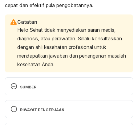
cepat dan efektif pula pengobatannya.
Catatan
Hello Sehat tidak menyediakan saran medis,
diagnosis, atau perawatan. Selalu konsultasikan
dengan ahli kesehatan profesional untuk
mendapatkan jawaban dan penanganan masalah
kesehatan Anda.
SUMBER
6 Signs You Might Have A Blood Clot. 
https://www.prevention.com/health/6-signs-you-
RIWAYAT PENGERJAAN
might-have-a-blood-clot/slide/6. Diakses pada 5 
Februari 2018.
Versi Terbaru
Blood Clot: Symptoms in Legs, Lungs, and More.
29/11/2021